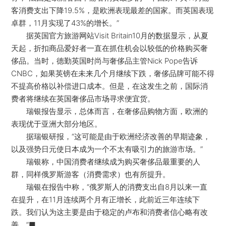
客消费支出下降19.5%，是欧洲表现最差的国家。而英国表现
卓群，11月实现了43%的增长。”
据英国官方旅游网站Visit Britain10月的数据显示，从夏
天起，折扣商品爱好者一直在抓住机会以较低的价格购买奢
侈品。当时，德勤英国时尚与奢侈品主管Nick Pope告诉
CNBC，如果英镑在未来几个月继续下跌，奢侈品牌可能不得
不提高价格以补偿进口成本。但是，在这发生之前，国际消
费者将继续在英国奢侈品市场寻求便宜货。
瑞银报告显示，总体而言，在奢侈品购物方面，欧洲的
表现优于亚洲大部分地区。
据瑞银研报，“这可能是由于欧洲经济改善的早期迹象，
以及强势日元使日本成为一个不太有吸引力的旅游市场。”
瑞银称，中国消费者继续成为购买奢侈品最重要的人
群，同样俄罗斯游客（消费需求）也有所提升。
瑞银在报告中称，“俄罗斯人的消费支出自8月以来一直
在提升，在11月连续两个月有正增长，此前近三年连续下
跌。我们认为这主要是由于稳定的卢布和消费者信心略有改
善。”■