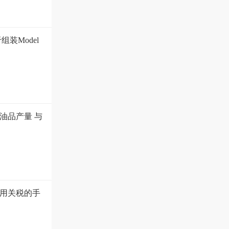
装Model
油品产量 与
用关税的手