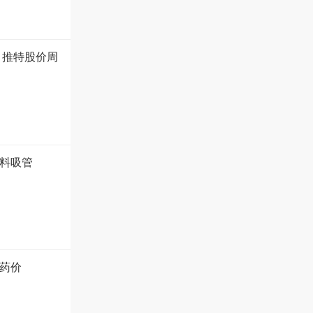
 推特股价周
塑料吸管
药价