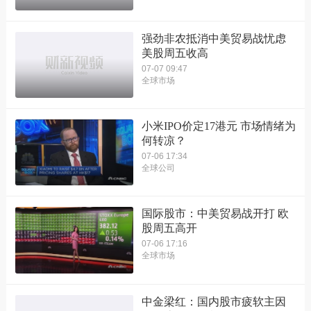
强劲非农抵消中美贸易战忧虑
美股周五收高
07-07 09:47
全球市场
小米IPO价定17港元 市场情绪为
何转凉？
07-06 17:34
全球公司
国际股市：中美贸易战开打 欧
股周五高开
07-06 17:16
全球市场
中金梁红：国内股市疲软主因