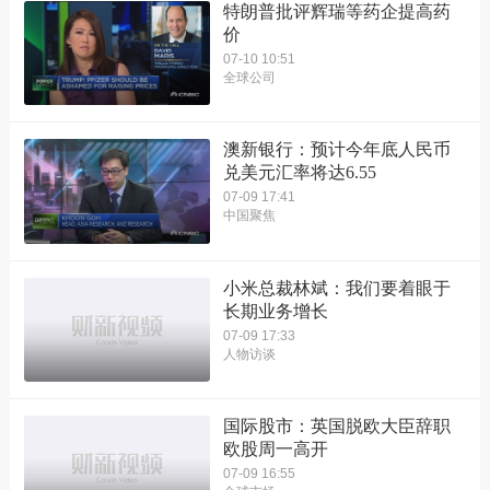
特朗普批评辉瑞等药企提高药
价
07-10 10:51
全球公司
澳新银行：预计今年底人民币
兑美元汇率将达6.55
07-09 17:41
中国聚焦
小米总裁林斌：我们要着眼于
长期业务增长
07-09 17:33
人物访谈
国际股市：英国脱欧大臣辞职
欧股周一高开
07-09 16:55