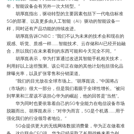
年，智能设备会有另外一次大转型。”
胡厚崑指出，驱动转型的主要因素包括下一代电信标准
5G的部署、以及更多由人工智能（AI）驱动的智能设备一
样，同时还有产品功能的持续改进。
胡厚崑告诉CNBC：“我们不认为未来的技术会和现在的
观感、听觉、质感一样......智能技术、云存储和AI已经开始融
合，所以我们在未来看到的东西可能和今天完全不同。”
胡厚崑表示，华为打算通过改进其智能手机相关技术，
利用好以上这些预测。该公司正在做的其他计划包括强化品
牌曝光率，以及扩张零售和分销渠道。
“我们的目光放在全球市场上。”胡厚崑说，“中国将占
（市场的）很大一部分，但是我们着眼于全球性增长。”被问
到苹果和三星该不该担心华为的崛起，他的回答是“当然”。
华为同时也要依靠着自己的5G专业能力在电信设备市场
脱颖而出。胡厚崑表示：“对华为而言，5G是个机遇……用于
强化我们的行业领导者地位。”
5G会提供更大的无线网络数据消费量，华为正在做着准
备。这位联合CEO说，华为已经采取了长期战略来着力创