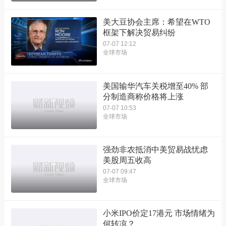
美大豆协会主席：希望在WTO
框架下解决贸易纠纷
07-07 12:12
全球市场
美国输华汽车关税增至40% 部
分制造商称价格将上涨
07-07 10:53
全球市场
强劲非农抵消中美贸易战忧虑
美股周五收高
07-07 09:47
全球市场
小米IPO价定17港元 市场情绪为
何转凉？