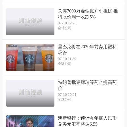
关停7000万虚假账户引担忧 推
特股价周一收跌5%
07-10 12:28
全球公司
星巴克将在2020年前弃用塑料
吸管
07-10 11:39
全球公司
特朗普批评辉瑞等药企提高药
价
07-10 10:51
全球公司
澳新银行：预计今年底人民币
兑美元汇率将达6.55