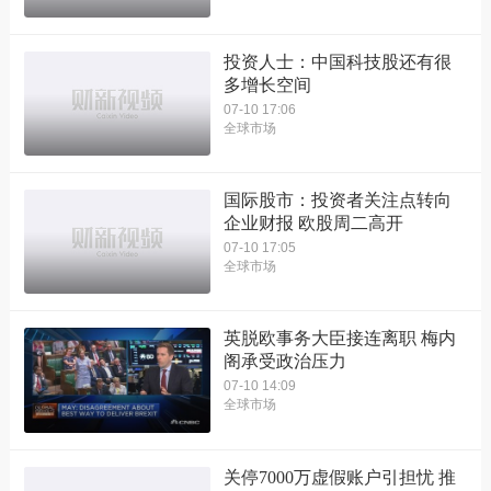
投资人士：中国科技股还有很
多增长空间
07-10 17:06
全球市场
国际股市：投资者关注点转向
企业财报 欧股周二高开
07-10 17:05
全球市场
英脱欧事务大臣接连离职 梅内
阁承受政治压力
07-10 14:09
全球市场
关停7000万虚假账户引担忧 推