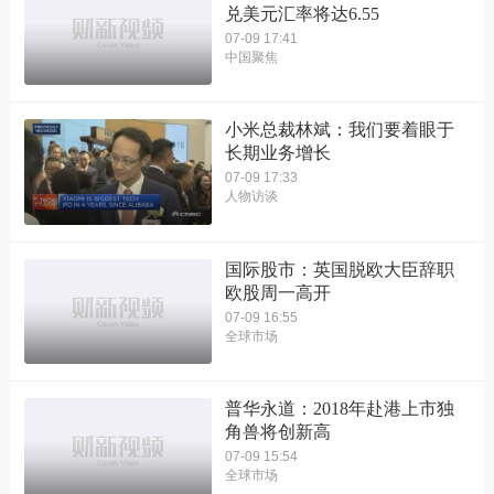
兑美元汇率将达6.55
07-09 17:41
中国聚焦
小米总裁林斌：我们要着眼于
长期业务增长
07-09 17:33
人物访谈
国际股市：英国脱欧大臣辞职
欧股周一高开
07-09 16:55
全球市场
普华永道：2018年赴港上市独
角兽将创新高
07-09 15:54
全球市场