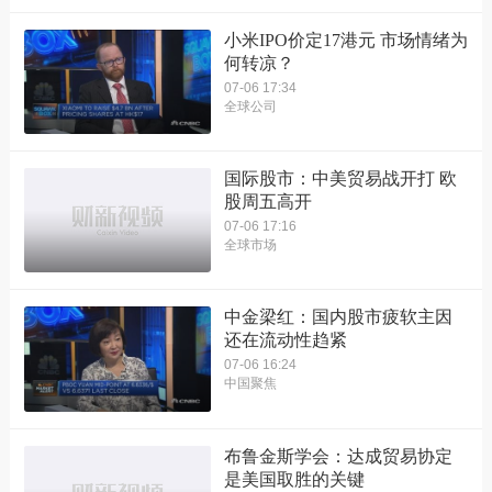
小米IPO价定17港元 市场情绪为
何转凉？
07-06 17:34
全球公司
国际股市：中美贸易战开打 欧
股周五高开
07-06 17:16
全球市场
中金梁红：国内股市疲软主因
还在流动性趋紧
07-06 16:24
中国聚焦
布鲁金斯学会：达成贸易协定
是美国取胜的关键