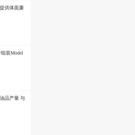
提供体面廉
装Model
油品产量 与