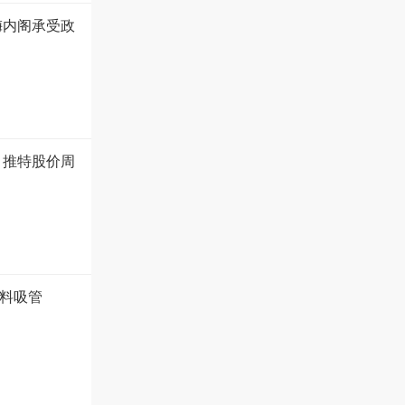
梅内阁承受政
 推特股价周
塑料吸管