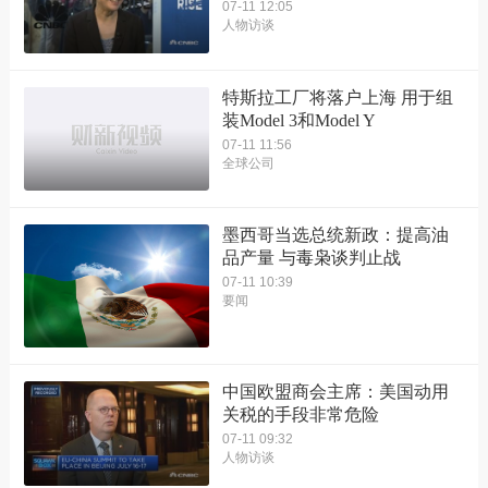
07-11 12:05
人物访谈
特斯拉工厂将落户上海 用于组
装Model 3和Model Y
07-11 11:56
全球公司
墨西哥当选总统新政：提高油
品产量 与毒枭谈判止战
07-11 10:39
要闻
中国欧盟商会主席：美国动用
关税的手段非常危险
07-11 09:32
人物访谈