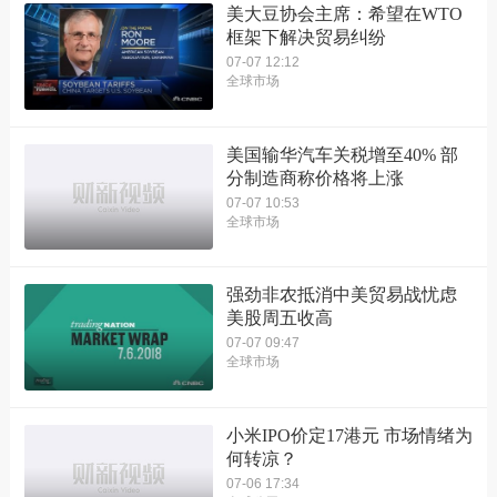
美大豆协会主席：希望在WTO
框架下解决贸易纠纷
07-07 12:12
全球市场
美国输华汽车关税增至40% 部
分制造商称价格将上涨
07-07 10:53
全球市场
强劲非农抵消中美贸易战忧虑
美股周五收高
07-07 09:47
全球市场
小米IPO价定17港元 市场情绪为
何转凉？
07-06 17:34