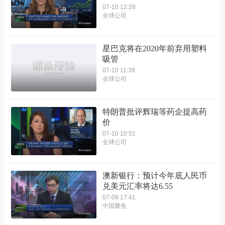
07-10 12:28
全球公司
星巴克将在2020年前弃用塑料
吸管
07-10 11:39
全球公司
特朗普批评辉瑞等药企提高药
价
07-10 10:51
全球公司
澳新银行：预计今年底人民币
兑美元汇率将达6.55
07-09 17:41
中国聚焦