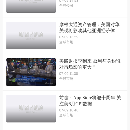
07-09 14:53
全球公司
摩根大通资产管理：美国对华
关税将影响其他亚洲经济体
07-09 13:59
全球市场
美股财报季到来 盈利与关税谁
对市场影响更大？
07-09 11:38
全球市场
前瞻：App Store将迎十周年 关
注美6月CPI数据
07-09 10:46
全球市场