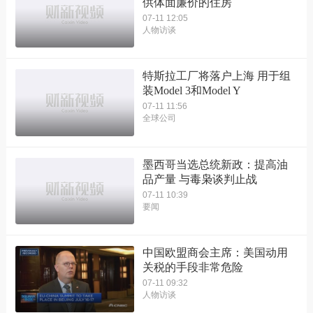
供体面廉价的住房
07-11 12:05
人物访谈
特斯拉工厂将落户上海 用于组
装Model 3和Model Y
07-11 11:56
全球公司
墨西哥当选总统新政：提高油
品产量 与毒枭谈判止战
07-11 10:39
要闻
中国欧盟商会主席：美国动用
关税的手段非常危险
07-11 09:32
人物访谈