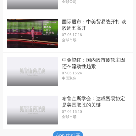
全球公司
国际股市：中美贸易战开打 欧
股周五高开
07-06 17:16
全球市场
中金梁红：国内股市疲软主因
还在流动性趋紧
07-06 16:24
中国聚焦
布鲁金斯学会：达成贸易协定
是美国取胜的关键
07-06 16:10
全球市场
App 内打开