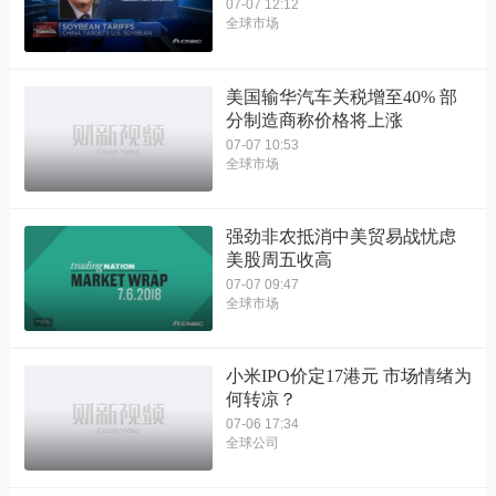
07-07 12:12
全球市场
美国输华汽车关税增至40% 部
分制造商称价格将上涨
07-07 10:53
全球市场
强劲非农抵消中美贸易战忧虑
美股周五收高
07-07 09:47
全球市场
小米IPO价定17港元 市场情绪为
何转凉？
07-06 17:34
全球公司