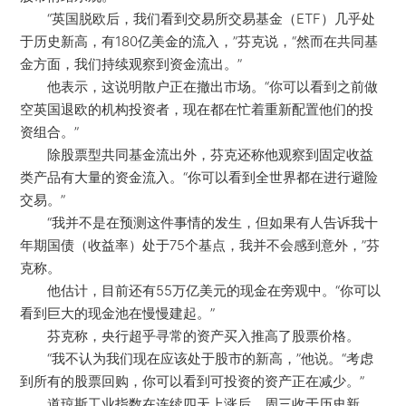
“英国脱欧后，我们看到交易所交易基金（ETF）几乎处
于历史新高，有180亿美金的流入，”芬克说，“然而在共同基
金方面，我们持续观察到资金流出。”
他表示，这说明散户正在撤出市场。“你可以看到之前做
空英国退欧的机构投资者，现在都在忙着重新配置他们的投
资组合。”
除股票型共同基金流出外，芬克还称他观察到固定收益
类产品有大量的资金流入。“你可以看到全世界都在进行避险
交易。”
“我并不是在预测这件事情的发生，但如果有人告诉我十
年期国债（收益率）处于75个基点，我并不会感到意外，”芬
克称。
他估计，目前还有55万亿美元的现金在旁观中。“你可以
看到巨大的现金池在慢慢建起。”
芬克称，央行超乎寻常的资产买入推高了股票价格。
“我不认为我们现在应该处于股市的新高，”他说。“考虑
到所有的股票回购，你可以看到可投资的资产正在减少。”
道琼斯工业指数在连续四天上涨后，周三收于历史新