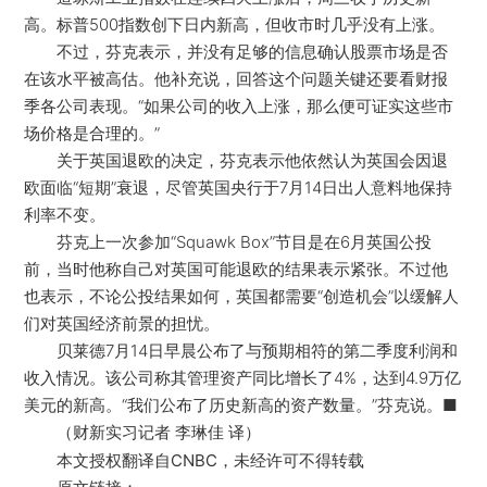
高。标普500指数创下日内新高，但收市时几乎没有上涨。
不过，芬克表示，并没有足够的信息确认股票市场是否
在该水平被高估。他补充说，回答这个问题关键还要看财报
季各公司表现。“如果公司的收入上涨，那么便可证实这些市
场价格是合理的。”
关于英国退欧的决定，芬克表示他依然认为英国会因退
欧面临“短期”衰退，尽管英国央行于7月14日出人意料地保持
利率不变。
芬克上一次参加“Squawk Box”节目是在6月英国公投
前，当时他称自己对英国可能退欧的结果表示紧张。不过他
也表示，不论公投结果如何，英国都需要“创造机会”以缓解人
们对英国经济前景的担忧。
贝莱德7月14日早晨公布了与预期相符的第二季度利润和
收入情况。该公司称其管理资产同比增长了4%，达到4.9万亿
美元的新高。“我们公布了历史新高的资产数量。”芬克说。■
（财新实习记者 李琳佳 译）
本文授权翻译自CNBC，未经许可不得转载