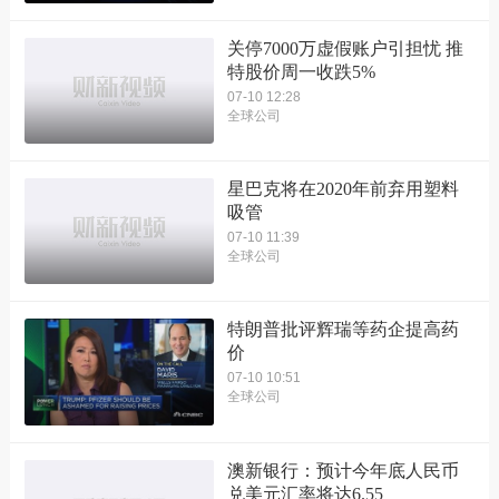
关停7000万虚假账户引担忧 推
特股价周一收跌5%
07-10 12:28
全球公司
星巴克将在2020年前弃用塑料
吸管
07-10 11:39
全球公司
特朗普批评辉瑞等药企提高药
价
07-10 10:51
全球公司
澳新银行：预计今年底人民币
兑美元汇率将达6.55