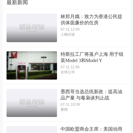
最新新闻
林郑月娥：致力为香港公民提
供体面廉价的住房
07-11 12:05
人物访谈
特斯拉工厂将落户上海 用于组
装Model 3和Model Y
07-11 11:56
全球公司
墨西哥当选总统新政：提高油
品产量 与毒枭谈判止战
07-11 10:39
要闻
中国欧盟商会主席：美国动用