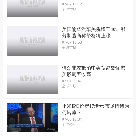
07-07 12:12
全球市场
美国输华汽车关税增至40% 部
分制造商称价格将上涨
07-07 10:53
全球市场
强劲非农抵消中美贸易战忧虑
美股周五收高
07-07 09:47
全球市场
小米IPO价定17港元 市场情绪为
何转凉？
07-06 17:34
全球公司