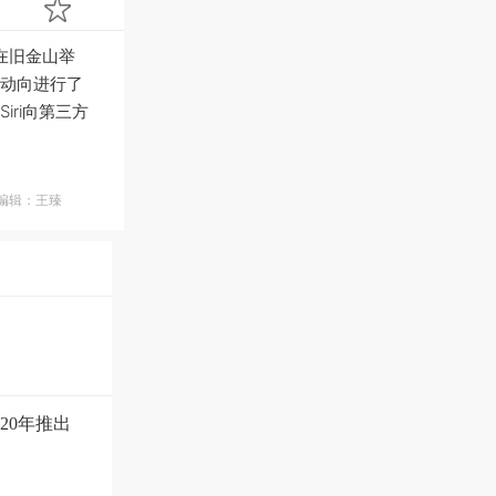
日在旧金山举
头的动向进行了
ri向第三方
编辑：王臻
20年推出