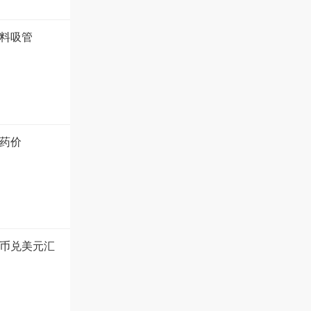
塑料吸管
药价
币兑美元汇