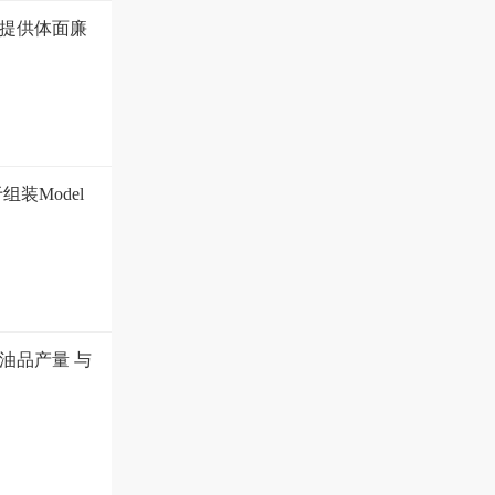
提供体面廉
装Model
油品产量 与