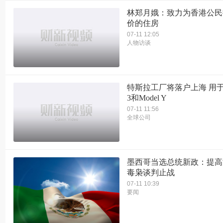
林郑月娥：致力为香港公民
价的住房
07-11 12:05
人物访谈
特斯拉工厂将落户上海 用于组
3和Model Y
07-11 11:56
全球公司
墨西哥当选总统新政：提高
毒枭谈判止战
07-11 10:39
要闻