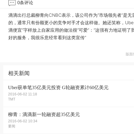
0
条评论
滴滴出行总裁柳青向CNBC表示，该公司作为“市场领先者”是无
的，通常只有份额更小的竞争对手才会这样做。她还笑称，Uber
滴便宜”字样放上自家应用的做法很“可爱”：“这强有力地证明了
好的服务，我很乐意经常看到这类宣传”
版面
相关新闻
Uber获单笔35亿美元投资 G轮融资累计60亿美元
2016-06-02 11:18
TMT
柳青：滴滴新一轮融资超35亿美元
2016-06-02 10:34
要闻