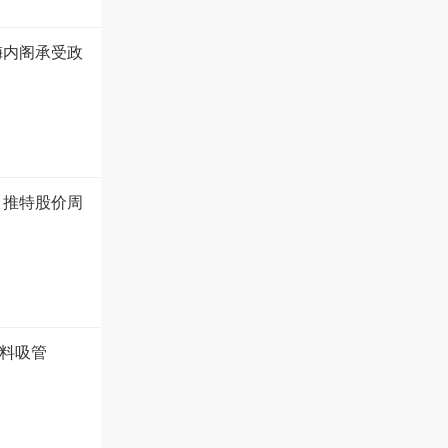
梅内阁承受政
 推特股价周
塑料吸管