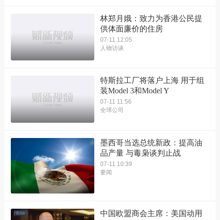
林郑月娥：致力为香港公民提
供体面廉价的住房
07-11 12:05
人物访谈
特斯拉工厂将落户上海 用于组
装Model 3和Model Y
07-11 11:56
全球公司
墨西哥当选总统新政：提高油
品产量 与毒枭谈判止战
07-11 10:39
要闻
中国欧盟商会主席：美国动用