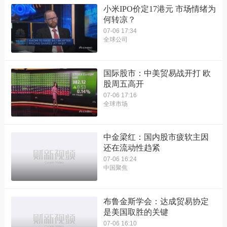
小米IPO价定17港元 市场情绪为
何转凉？
07-06 17:34
全球公司
国际股市：中美贸易战开打 欧
股周五高开
07-06 17:16
全球市场
中金梁红：国内股市疲软主因
还在流动性趋紧
07-06 16:24
中国聚焦
布鲁金斯学会：达成贸易协定
是美国取胜的关键
07-06 16:10