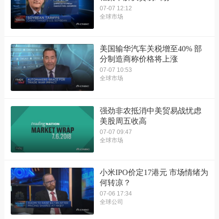
07-07 12:12
全球市场
美国输华汽车关税增至40% 部
分制造商称价格将上涨
07-07 10:53
全球市场
强劲非农抵消中美贸易战忧虑
美股周五收高
07-07 09:47
全球市场
小米IPO价定17港元 市场情绪为
何转凉？
07-06 17:34
全球公司