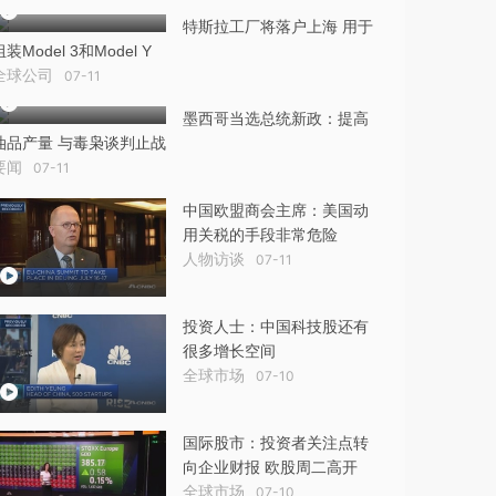
特斯拉工厂将落户上海 用于
组装Model 3和Model Y
全球公司
07-11
墨西哥当选总统新政：提高
油品产量 与毒枭谈判止战
要闻
07-11
中国欧盟商会主席：美国动
用关税的手段非常危险
人物访谈
07-11
投资人士：中国科技股还有
很多增长空间
全球市场
07-10
国际股市：投资者关注点转
向企业财报 欧股周二高开
全球市场
07-10