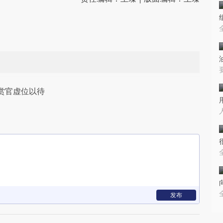
赏官虚位以待
发布