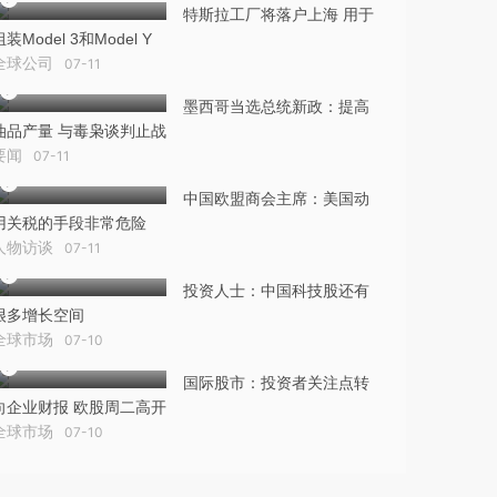
特斯拉工厂将落户上海 用于
组装Model 3和Model Y
全球公司
07-11
墨西哥当选总统新政：提高
油品产量 与毒枭谈判止战
要闻
07-11
中国欧盟商会主席：美国动
用关税的手段非常危险
人物访谈
07-11
投资人士：中国科技股还有
很多增长空间
全球市场
07-10
国际股市：投资者关注点转
向企业财报 欧股周二高开
全球市场
07-10