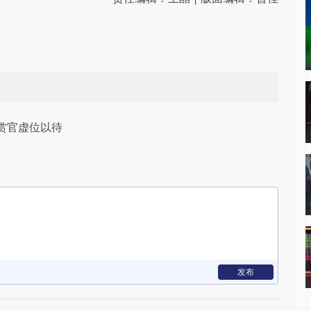
赏官虚位以待
发布