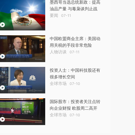
墨西哥当选总统新政：提高
油品产量 与毒枭谈判止战
要闻
07-11
中国欧盟商会主席：美国动
用关税的手段非常危险
人物访谈
07-11
投资人士：中国科技股还有
很多增长空间
全球市场
07-10
国际股市：投资者关注点转
向企业财报 欧股周二高开
全球市场
07-10