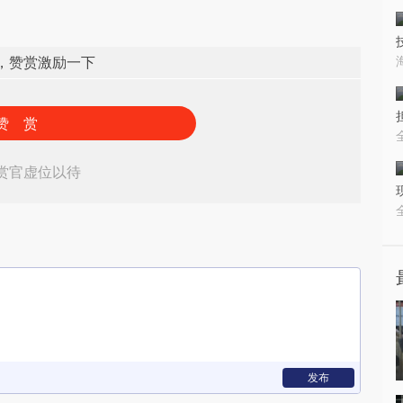
，赞赏激励一下
赞 赏
赏官虚位以待
发布