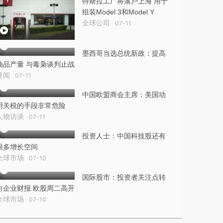
特斯拉工厂将落户上海 用于
组装Model 3和Model Y
全球公司
07-11
墨西哥当选总统新政：提高
油品产量 与毒枭谈判止战
要闻
07-11
中国欧盟商会主席：美国动
用关税的手段非常危险
人物访谈
07-11
投资人士：中国科技股还有
很多增长空间
全球市场
07-10
国际股市：投资者关注点转
向企业财报 欧股周二高开
全球市场
07-10