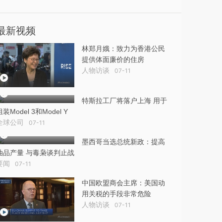
最新视频
林郑月娥：致力为香港公民
提供体面廉价的住房
人物访谈
07-11
特斯拉工厂将落户上海 用于
组装Model 3和Model Y
全球公司
07-11
墨西哥当选总统新政：提高
油品产量 与毒枭谈判止战
要闻
07-11
中国欧盟商会主席：美国动
用关税的手段非常危险
人物访谈
07-11