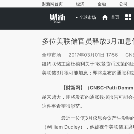
财新网首页
经济
金融
公司
全球市场
首页
多位美联储官员释放3月加息
全球市场
2017年03月01日 17:56
CNB
纽约联储主席杜德利关于“收紧货币政策的
美联储3月很可能加息；即将发布的通胀和
【财新网】（CNBC-Patti Dom
越来越大，即将发布的通胀数据报告可能会
这件事希望很渺茫。
最近一位使3月议息会议产生影响的
（William Dudley），他被视作美