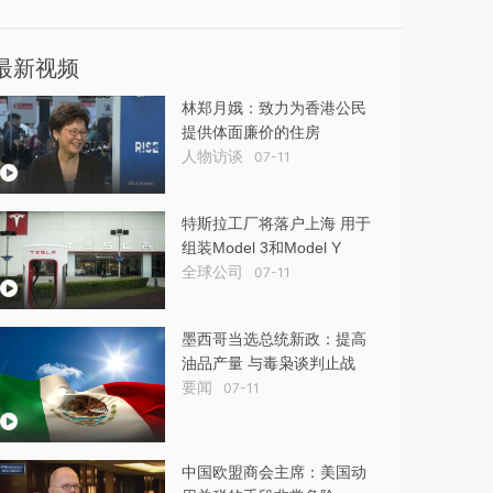
最新视频
林郑月娥：致力为香港公民
提供体面廉价的住房
人物访谈
07-11
特斯拉工厂将落户上海 用于
组装Model 3和Model Y
全球公司
07-11
墨西哥当选总统新政：提高
油品产量 与毒枭谈判止战
要闻
07-11
中国欧盟商会主席：美国动