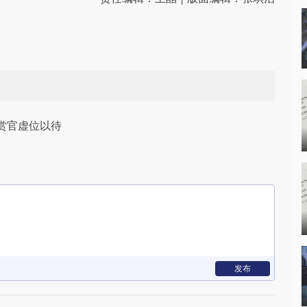
赏官虚位以待
发布