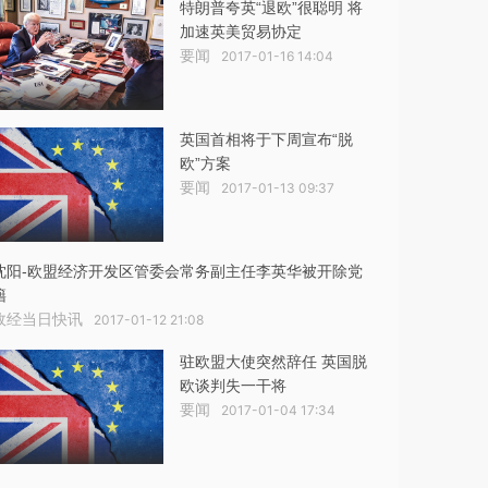
特朗普夸英“退欧”很聪明 将
加速英美贸易协定
要闻
2017-01-16 14:04
英国首相将于下周宣布“脱
欧”方案
要闻
2017-01-13 09:37
沈阳-欧盟经济开发区管委会常务副主任李英华被开除党
籍
政经当日快讯
2017-01-12 21:08
驻欧盟大使突然辞任 英国脱
欧谈判失一干将
要闻
2017-01-04 17:34