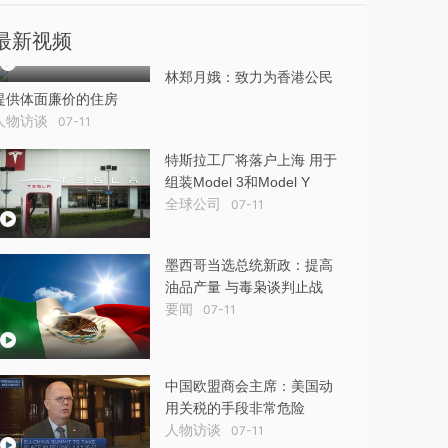
最新视频
林郑月娥：致力为香港公民
提供体面廉价的住房
人物访谈
07-11
特斯拉工厂将落户上海 用于
组装Model 3和Model Y
全球公司
07-11
墨西哥当选总统新政：提高
油品产量 与毒枭谈判止战
要闻
07-11
中国欧盟商会主席：美国动
用关税的手段非常危险
人物访谈
07-11