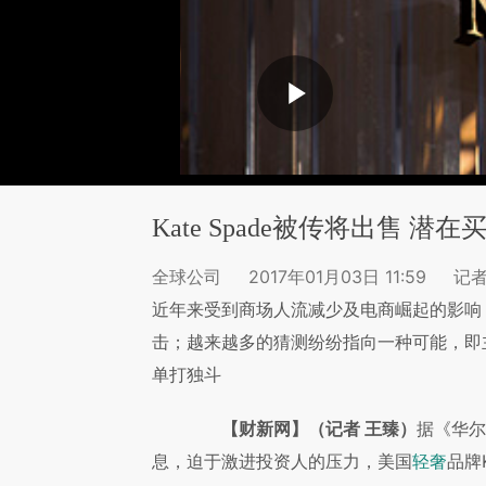
Kate Spade被传将出售 潜
全球公司
2017年01月03日 11:59
记者
近年来受到商场人流减少及电商崛起的影响
击；越来越多的猜测纷纷指向一种可能，即
单打独斗
【财新网】（记者 王臻）
据《华尔
息，迫于激进投资人的压力，美国
品牌
轻奢