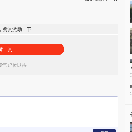
，赞赏激励一下
赞 赏
赏官虚位以待