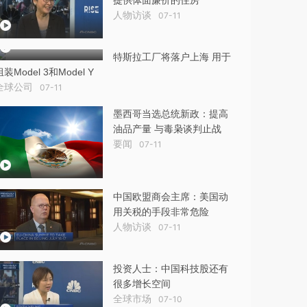
提供体面廉价的住房
人物访谈
07-11
特斯拉工厂将落户上海 用于
组装Model 3和Model Y
全球公司
07-11
墨西哥当选总统新政：提高
油品产量 与毒枭谈判止战
要闻
07-11
中国欧盟商会主席：美国动
用关税的手段非常危险
人物访谈
07-11
投资人士：中国科技股还有
很多增长空间
全球市场
07-10