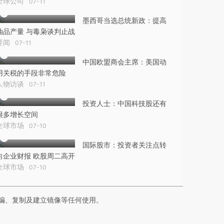
全球公司
07-11
墨西哥当选总统新政：提高
油品产量 与毒枭谈判止战
要闻
07-11
中国欧盟商会主席：美国动
用关税的手段非常危险
人物访谈
07-11
投资人士：中国科技股还有
很多增长空间
全球市场
07-10
国际股市：投资者关注点转
向企业财报 欧股周二高开
全球市场
07-10
编、复制及建立镜像等任何使用。