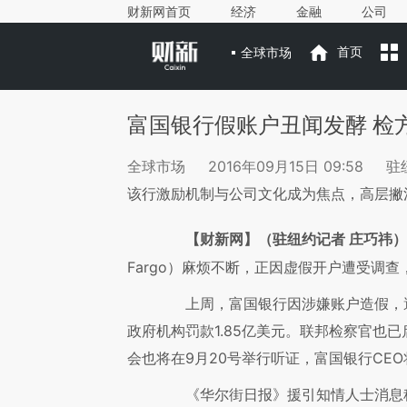
财新网首页
经济
金融
公司
全球市场
首页
富国银行假账户丑闻发酵 检
全球市场
2016年09月15日 09:58
驻
该行激励机制与公司文化成为焦点，高层撇
【财新网】（驻纽约记者 庄巧祎）
Fargo）麻烦不断，正因虚假开户遭受调
上周，富国银行因涉嫌账户造假，遭
政府机构罚款1.85亿美元。联邦检察官也
会也将在9月20号举行听证，富国银行CE
《华尔街日报》援引知情人士消息称