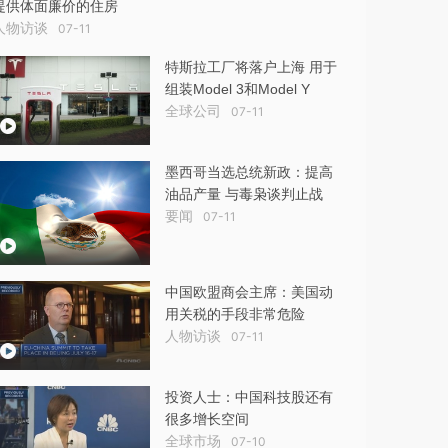
提供体面廉价的住房
人物访谈
07-11
特斯拉工厂将落户上海 用于
组装Model 3和Model Y
全球公司
07-11
墨西哥当选总统新政：提高
油品产量 与毒枭谈判止战
要闻
07-11
中国欧盟商会主席：美国动
用关税的手段非常危险
人物访谈
07-11
投资人士：中国科技股还有
很多增长空间
全球市场
07-10